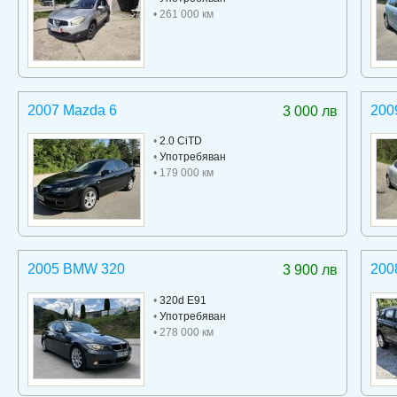
• 261 000 км
2007 Mazda 6
200
3 000 лв
•
2.0 CiTD
•
Употребяван
• 179 000 км
2005 BMW 320
200
3 900 лв
•
320d E91
•
Употребяван
• 278 000 км