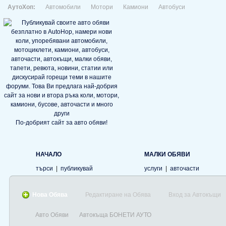
АутоХоп:
Автомобили
Мотори
Камиони
Автобуси
По-добрият сайт за авто обяви!
НАЧАЛО
МАЛКИ ОБЯВИ
търси
|
публикувай
услуги
|
авточасти
Нова Обява
Редактиране на Обява
Вход за Автокъщи
Авто Обяви
Автокъща БОНЕТИ АУТО