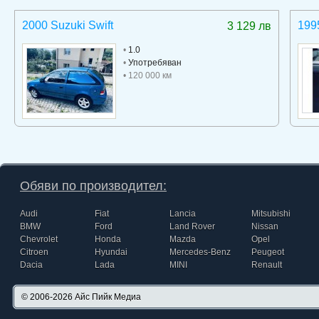
2000 Suzuki Swift
199
3 129 лв
•
1.0
•
Употребяван
• 120 000 км
Обяви по производител:
Audi
Fiat
Lancia
Mitsubishi
BMW
Ford
Land Rover
Nissan
Chevrolet
Honda
Mazda
Opel
Citroen
Hyundai
Mercedes-Benz
Peugeot
Dacia
Lada
MINI
Renault
© 2006-2026
Айс Пийк Медиа