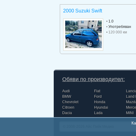
2000 Suzuki Swift
•
1.0
•
Употребяван
• 120 000 км
Обяви по производител:
Audi
Fiat
Lanci
BMW
Ford
Land 
Chevrolet
Honda
Mazd
Citroen
Hyundai
Merc
Dacia
Lada
MINI
Ка
© 2006-2026
Айс Пийк Медиа