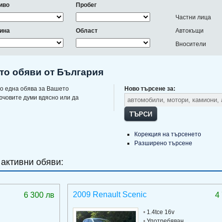
иво
Пробег
Частни лица
ина
Област
Автокъщи
Вносители
то обяви от България
о една обява за Вашето
Ново търсене за:
ючовите думи вдясно или да
ТЪРСИ
Корекция на търсенето
Разширено търсене
 активни обяви:
2009 Renault Scenic
6 300 лв
4
•
1.4tce 16v
•
Употребяван