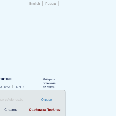
English
Помощ
ЕКСТРИ
Изберете
любимата
каталог
|
тапети
си марка!
ви в Autohop.bg
Отвори
Сподели
Съобщи за Проблем