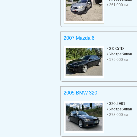
• 261 000 км
2007 Mazda 6
•
2.0 CiTD
•
Употребяван
• 179 000 км
2005 BMW 320
•
320d E91
•
Употребяван
• 278 000 км