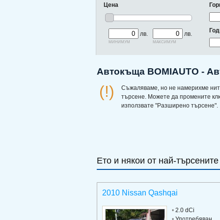
Цена
Гор
Год
лв.
лв.
минимум
максимум
Автокъща BOMIAUTO - Ав
(!)
Съжаляваме, но не намерихме нит
търсене. Можете да промените кл
използвате "Разширено търсене".
Ето и някои от най-търсените
2010 Nissan Qashqai
•
2.0 dCi
•
Употребяван