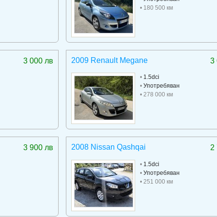
• 180 500 км
2009 Renault Megane
3 000 лв
3
•
1.5dci
•
Употребяван
• 278 000 км
2008 Nissan Qashqai
3 900 лв
2
•
1.5dci
•
Употребяван
• 251 000 км