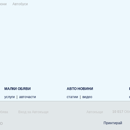
иони
Автобуси
МАЛКИ ОБЯВИ
АВТО НОВИНИ
услуги
|
авточасти
статии
|
видео
10 017
Обя
Обява
Вход за Автокъщи
Автокъщи
Принтирай
TO