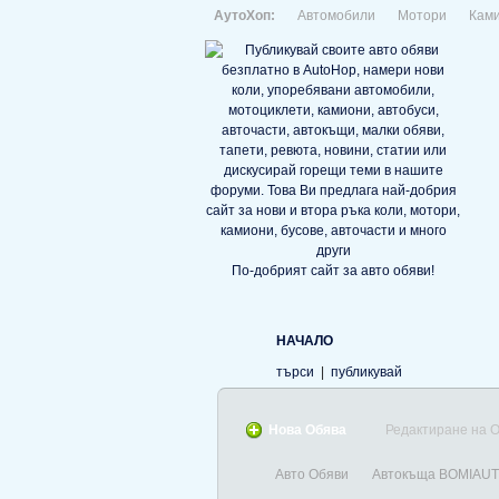
АутоХоп:
Автомобили
Мотори
Кам
По-добрият сайт за авто обяви!
НАЧАЛО
търси
|
публикувай
Нова Обява
Редактиране на 
Авто Обяви
Автокъща BOMIAU