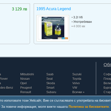
1995 Acura Legend
3 129 лв
•
3.2i V6
•
Употребяван
• 4 000 км
Обя
a
Mitsubishi
Saab
Suzuki
Соф
Rover
Nissan
Seat
Toyota
Плов
a
Opel
Skoda
Volvo
Вели
edes-Benz
Peugeot
Smart
VW
Бург
Renault
Subaru
Всички »
Стар
то използвате този Уебсайт, Вие се съгласявате с употребата на бисквит
Реклама
•
Контак
За повече информация, моля вижте нашата
Политика за бисквитките
.