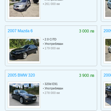
• 261 000 км
2007 Mazda 6
200
3 000 лв
•
2.0 CiTD
•
Употребяван
• 179 000 км
2005 BMW 320
200
3 900 лв
•
320d E91
•
Употребяван
• 278 000 км