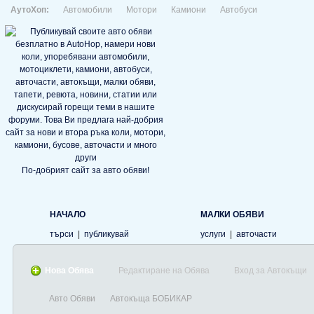
АутоХоп:
Автомобили
Мотори
Камиони
Автобуси
По-добрият сайт за авто обяви!
НАЧАЛО
МАЛКИ ОБЯВИ
търси
|
публикувай
услуги
|
авточасти
Нова Обява
Редактиране на Обява
Вход за Автокъщи
Авто Обяви
Автокъща БОБИКАР