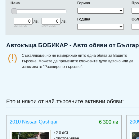
Цена
Гориво
Про
Година
Обл
лв.
лв.
минимум
максимум
Автокъща БОБИКАР - Авто обяви от Бълга
(!)
Съжаляваме, но не намерихме нито една обява за Вашето
търсене. Можете да промените ключовите думи вдясно или да
използвате "Разширено търсене".
Ето и някои от най-търсените активни обяви:
2010 Nissan Qashqai
200
6 300 лв
•
2.0 dCi
•
Употребяван