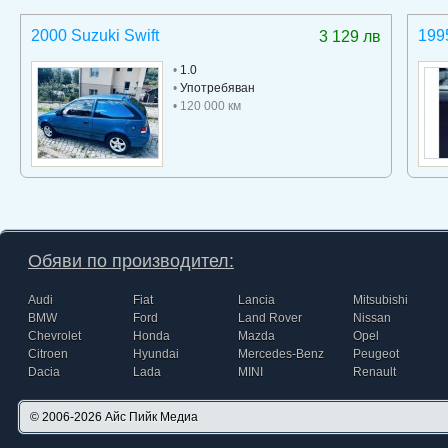
2000 Suzuki Swift
199
3 129 лв
•
1.0
•
Употребяван
• 120 000 км
Обяви по производител:
Audi
Fiat
Lancia
Mitsubishi
BMW
Ford
Land Rover
Nissan
Chevrolet
Honda
Mazda
Opel
Citroen
Hyundai
Mercedes-Benz
Peugeot
Dacia
Lada
MINI
Renault
© 2006-2026
Айс Пийк Медиа