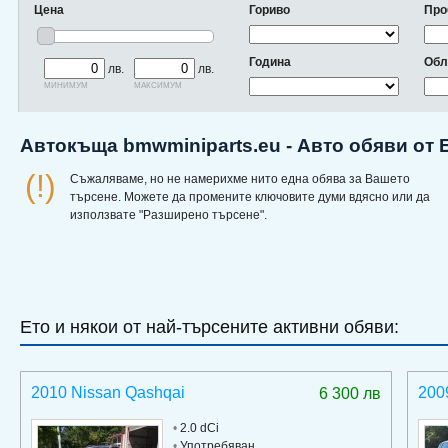
Цена
Гориво
Про
Година
Обл
лв.
лв.
минимум
максимум
Автокъща bmwminiparts.eu - Авто обяви от
(!)
Съжаляваме, но не намерихме нито една обява за Вашето
търсене. Можете да промените ключовите думи вдясно или да
използвате "Разширено търсене".
Ето и някои от най-търсените активни обяви:
2010 Nissan Qashqai
200
6 300 лв
•
2.0 dCi
•
Употребяван