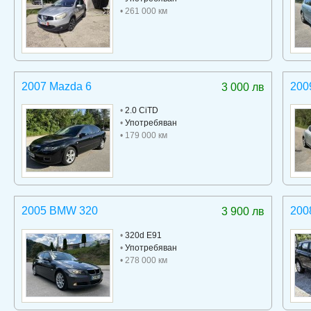
• 261 000 км
2007 Mazda 6
200
3 000 лв
•
2.0 CiTD
•
Употребяван
• 179 000 км
2005 BMW 320
200
3 900 лв
•
320d E91
•
Употребяван
• 278 000 км