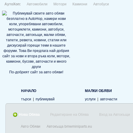
АутоХоп:
Автомобили
Мотори
Камиони
Автобуси
По-добрият сайт за авто обяви!
НАЧАЛО
МАЛКИ ОБЯВИ
търси
|
публикувай
услуги
|
авточасти
Нова Обява
Редактиране на Обява
Вход за Автокъщи
Авто Обяви
Автокъща bmwminiparts.eu