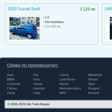
2000 Suzuki Swift
199
3 129 лв
•
1.0
•
Употребяван
• 120 000 км
Обяви по производител:
Audi
Fiat
Lancia
Mitsubishi
BMW
Ford
Land Rover
Nissan
Chevrolet
Honda
Mazda
Opel
Citroen
Hyundai
Mercedes-Benz
Peugeot
Dacia
Lada
MINI
Renault
© 2006-2026
Айс Пийк Медиа