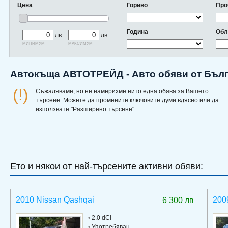
Цена
Гориво
Про
Година
Обл
лв.
лв.
минимум
максимум
Автокъща АВТОТРЕЙД - Авто обяви от Бъл
(!)
Съжаляваме, но не намерихме нито една обява за Вашето
търсене. Можете да промените ключовите думи вдясно или да
използвате "Разширено търсене".
Ето и някои от най-търсените активни обяви:
2010 Nissan Qashqai
200
6 300 лв
•
2.0 dCi
•
Употребяван