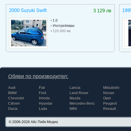
2000 Suzuki Swift
199
3 129 лв
•
1.0
•
Употребяван
• 120 000 км
Обяви по производител:
Audi
Fiat
Lancia
Mitsubishi
BMW
Ford
Land Rover
Nissan
Chevrolet
Honda
Mazda
Opel
Citroen
Hyundai
Mercedes-Benz
Peugeot
Dacia
Lada
MINI
Renault
© 2006-2026
Айс Пийк Медиа