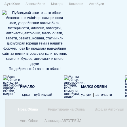
АутоХоп:
Автомобили
Мотори
Камиони
Автобуси
По-добрият сайт за авто обяви!
НАЧАЛО
МАЛКИ ОБЯВИ
търси
|
публикувай
услуги
|
авточасти
Нова Обява
Редактиране на Обява
Вход за Автокъщи
Авто Обяви
Автокъща АВТОТРЕЙД