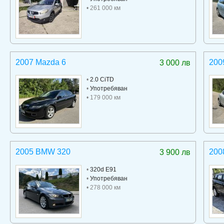
• 261 000 км
2007 Mazda 6
200
3 000 лв
•
2.0 CiTD
•
Употребяван
• 179 000 км
2005 BMW 320
200
3 900 лв
•
320d E91
•
Употребяван
• 278 000 км