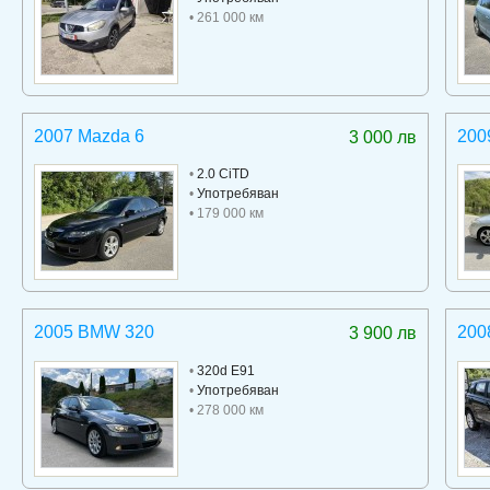
• 261 000 км
2007 Mazda 6
200
3 000 лв
•
2.0 CiTD
•
Употребяван
• 179 000 км
2005 BMW 320
200
3 900 лв
•
320d E91
•
Употребяван
• 278 000 км