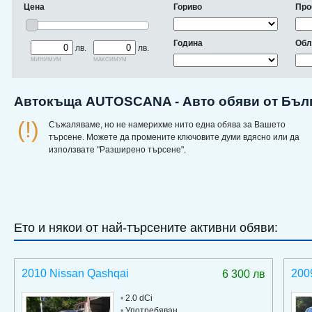
Цена
Гориво
Про
Година
Обл
лв.
лв.
минимум
максимум
Автокъща AUTOSCANA - Авто обяви от Бъл
(!)
Съжаляваме, но не намерихме нито една обява за Вашето
търсене. Можете да промените ключовите думи вдясно или да
използвате "Разширено търсене".
Ето и някои от най-търсените активни обяви:
2010 Nissan Qashqai
200
6 300 лв
•
2.0 dCi
•
Употребяван