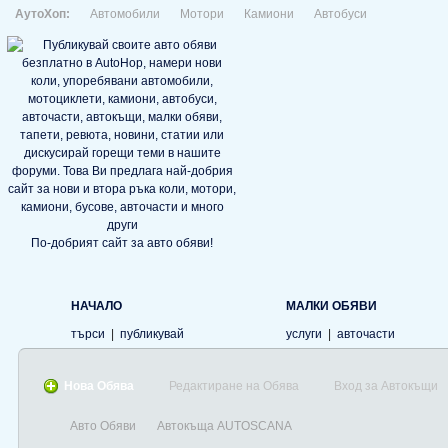
АутоХоп:
Автомобили
Мотори
Камиони
Автобуси
По-добрият сайт за авто обяви!
НАЧАЛО
МАЛКИ ОБЯВИ
търси
|
публикувай
услуги
|
авточасти
Нова Обява
Редактиране на Обява
Вход за Автокъщи
Авто Обяви
Автокъща AUTOSCANA