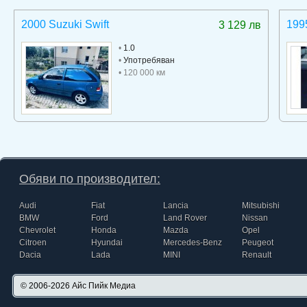
2000 Suzuki Swift
199
3 129 лв
•
1.0
•
Употребяван
• 120 000 км
Обяви по производител:
Audi
Fiat
Lancia
Mitsubishi
BMW
Ford
Land Rover
Nissan
Chevrolet
Honda
Mazda
Opel
Citroen
Hyundai
Mercedes-Benz
Peugeot
Dacia
Lada
MINI
Renault
© 2006-2026
Айс Пийк Медиа