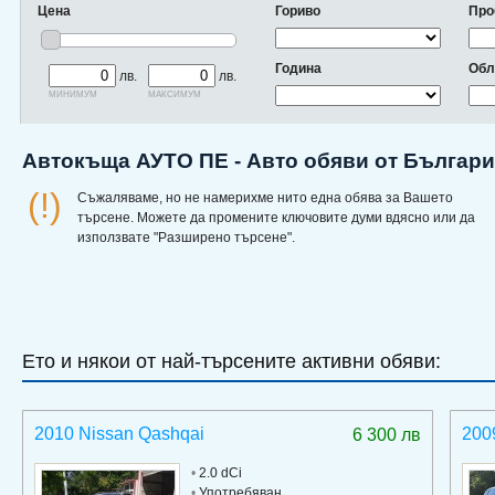
Цена
Гориво
Про
Година
Обл
лв.
лв.
минимум
максимум
Автокъща АУТО ПЕ - Авто обяви от Българ
(!)
Съжаляваме, но не намерихме нито една обява за Вашето
търсене. Можете да промените ключовите думи вдясно или да
използвате "Разширено търсене".
Ето и някои от най-търсените активни обяви:
2010 Nissan Qashqai
200
6 300 лв
•
2.0 dCi
•
Употребяван