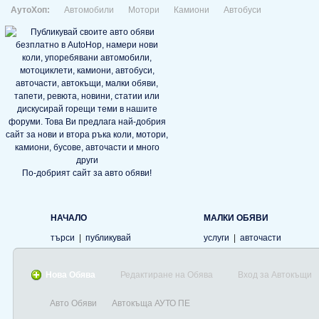
АутоХоп:
Автомобили
Мотори
Камиони
Автобуси
По-добрият сайт за авто обяви!
НАЧАЛО
МАЛКИ ОБЯВИ
търси
|
публикувай
услуги
|
авточасти
Нова Обява
Редактиране на Обява
Вход за Автокъщи
Авто Обяви
Автокъща АУТО ПЕ