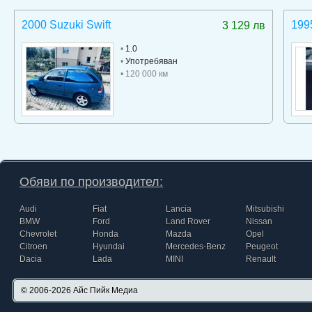
2000 Suzuki Swift
199
3 129 лв
•
1.0
•
Употребяван
• 120 000 км
Обяви по производител:
Audi
Fiat
Lancia
Mitsubishi
BMW
Ford
Land Rover
Nissan
Chevrolet
Honda
Mazda
Opel
Citroen
Hyundai
Mercedes-Benz
Peugeot
Dacia
Lada
MINI
Renault
© 2006-2026
Айс Пийк Медиа