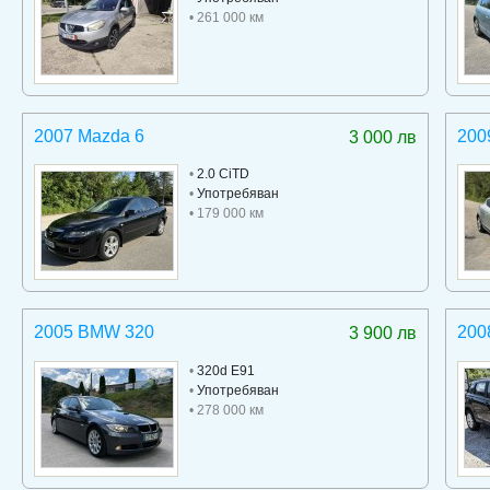
• 261 000 км
2007 Mazda 6
200
3 000 лв
•
2.0 CiTD
•
Употребяван
• 179 000 км
2005 BMW 320
200
3 900 лв
•
320d E91
•
Употребяван
• 278 000 км