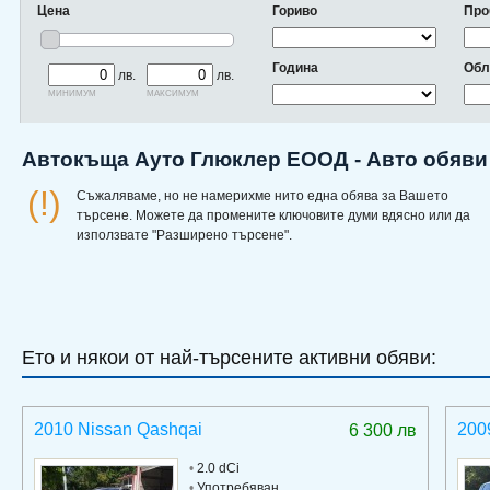
Цена
Гориво
Про
Година
Обл
лв.
лв.
минимум
максимум
Автокъща Ауто Глюклер ЕООД - Авто обяви
(!)
Съжаляваме, но не намерихме нито една обява за Вашето
търсене. Можете да промените ключовите думи вдясно или да
използвате "Разширено търсене".
Ето и някои от най-търсените активни обяви:
2010 Nissan Qashqai
200
6 300 лв
•
2.0 dCi
•
Употребяван