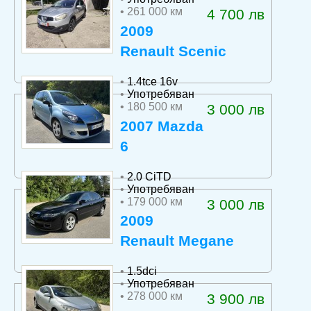
• 261 000 км
4 700 лв
2009
Renault Scenic
•
1.4tce 16v
•
Употребяван
• 180 500 км
3 000 лв
2007 Mazda
6
•
2.0 CiTD
•
Употребяван
• 179 000 км
3 000 лв
2009
Renault Megane
•
1.5dci
•
Употребяван
• 278 000 км
3 900 лв