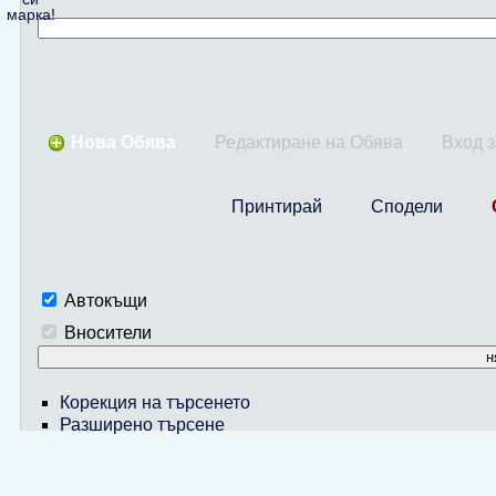
марка!
Нова Обява
Редактиране на Обява
Вход 
Принтирай
Сподели
Автокъщи
Вносители
н
Корекция на търсенето
Разширено търсене