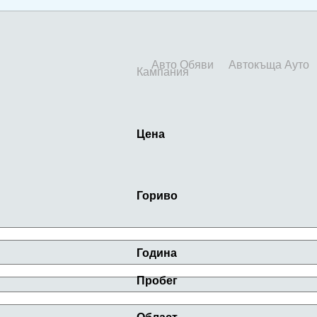
Авто Обяви
Автокъща Ауто
Кампания
Цена
Гориво
Година
Пробег