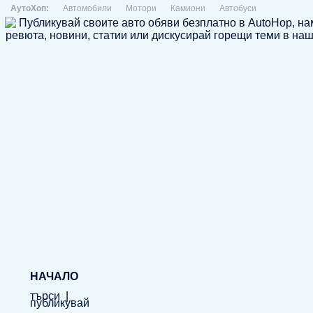
АутоХоп:
Автомобили
Мотори
Камиони
Автобуси
НАЧАЛО
търси
|
публикувай