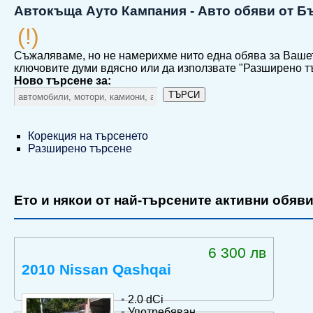
Автокъща Ауто Кампания - Авто обяви от Б
(!)
Съжаляваме, но не намерихме нито една обява за Ваше
ключовите думи вдясно или да използвате "Разширено т
Ново търсене за:
ТЪРСИ
Корекция на търсенето
Разширено търсене
Ето и някои от най-търсените активни обяви
6 300 лв
2010 Nissan Qashqai
•
2.0 dCi
•
Употребяван