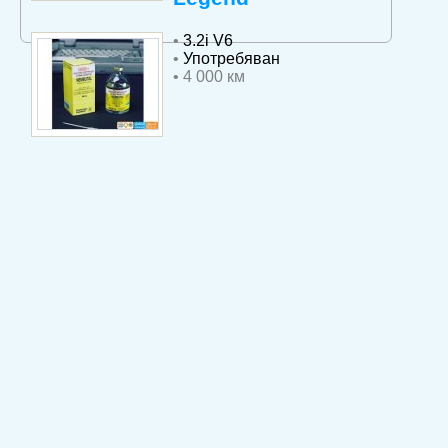
•
3.2i V6
•
Употребяван
• 4 000 км