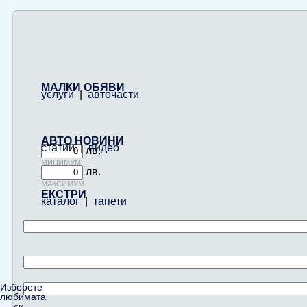
МАЛКИ ОБЯВИ
услуги
|
авточасти
АВТО НОВИНИ
статии
|
видео
лв.
минимум
лв.
максимум
ЕКСТРИ
каталог
|
тапети
Изберете
любимата
си