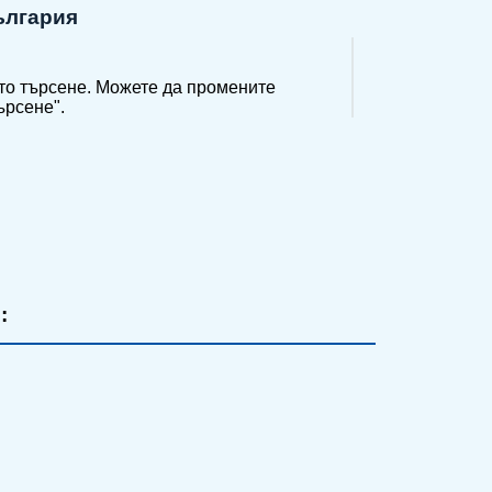
ългария
то търсене. Можете да промените
ърсене".
: