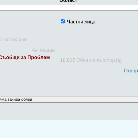
Област
Частни лица
за Автокъщи
Автокъщи
Съобщи за Проблем
10 017
Обяви в Autohop.bg
Отвор
яма такива обяви