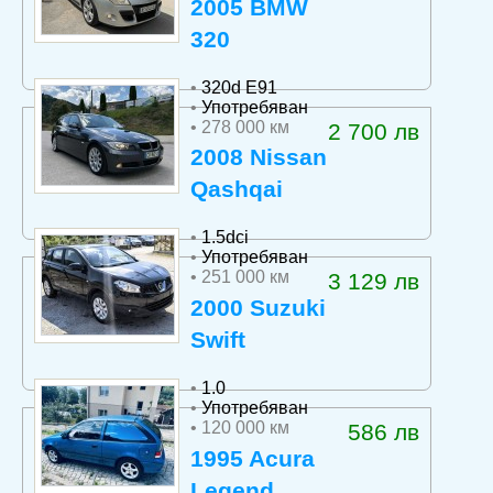
2005 BMW
320
•
320d E91
•
Употребяван
• 278 000 км
2 700 лв
2008 Nissan
Qashqai
•
1.5dci
•
Употребяван
• 251 000 км
3 129 лв
2000 Suzuki
Swift
•
1.0
•
Употребяван
• 120 000 км
586 лв
1995 Acura
Legend