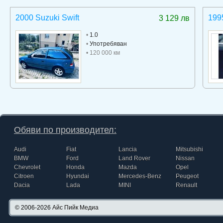
2000 Suzuki Swift
199
3 129 лв
•
1.0
•
Употребяван
• 120 000 км
Обяви по производител:
Audi
Fiat
Lancia
Mitsubishi
BMW
Ford
Land Rover
Nissan
Chevrolet
Honda
Mazda
Opel
Citroen
Hyundai
Mercedes-Benz
Peugeot
Dacia
Lada
MINI
Renault
© 2006-2026
Айс Пийк Медиа