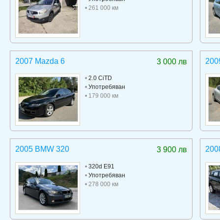
• 261 000 км
2007 Mazda 6
200
3 000 лв
•
2.0 CiTD
•
Употребяван
• 179 000 км
2005 BMW 320
200
3 900 лв
•
320d E91
•
Употребяван
• 278 000 км