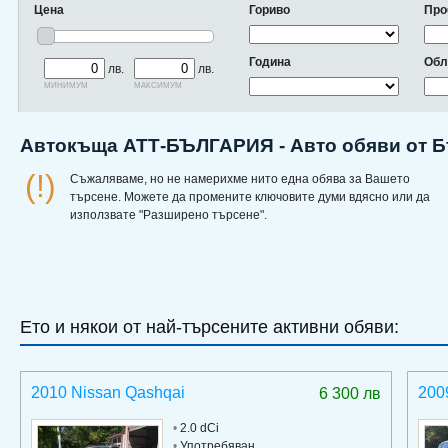
Цена
Гориво
Про
Година
Обл
лв.
лв.
минимум
максимум
Автокъща АТТ-БЪЛГАРИЯ - Авто обяви от 
(!)
Съжаляваме, но не намерихме нито една обява за Вашето
търсене. Можете да промените ключовите думи вдясно или да
използвате "Разширено търсене".
Ето и някои от най-търсените активни обяви:
2010 Nissan Qashqai
200
6 300 лв
•
2.0 dCi
•
Употребяван