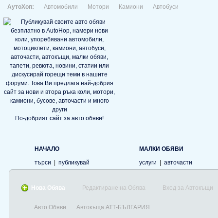
АутоХоп:
Автомобили
Мотори
Камиони
Автобуси
По-добрият сайт за авто обяви!
НАЧАЛО
МАЛКИ ОБЯВИ
търси
|
публикувай
услуги
|
авточасти
Нова Обява
Редактиране на Обява
Вход за Автокъщи
Авто Обяви
Автокъща АТТ-БЪЛГАРИЯ