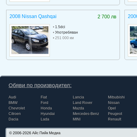
2008 Nissan Qashqai
2000
2 700 лв
•
1.5dci
•
Употребяван
• 251 000 км
Обяви по производител:
Audi
Fiat
Lancia
Mitsubishi
BMW
Ford
Land Rover
Nissan
Chevrolet
Honda
Mazda
Opel
Citroen
Hyundai
Mercedes-Benz
Peugeot
Dacia
Lada
MINI
Renault
© 2006-2026
Айс Пийк Медиа