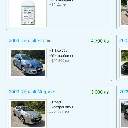
• 14 111 км
2009 Renault Scenic
200
4 700 лв
•
1.4tce 16v
•
Употребяван
• 180 500 км
2009 Renault Megane
200
3 000 лв
•
1.5dci
•
Употребяван
• 278 000 км