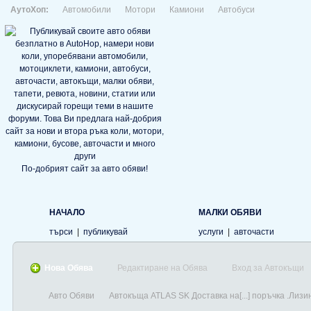
АутоХоп:
Автомобили
Мотори
Камиони
Автобуси
По-добрият сайт за авто обяви!
НАЧАЛО
МАЛКИ ОБЯВИ
търси
|
публикувай
услуги
|
авточасти
Нова Обява
Редактиране на Обява
Вход за Автокъщи
Авто Обяви
Автокъща ATLAS SK Доставка на[...] поръчка .Лизи