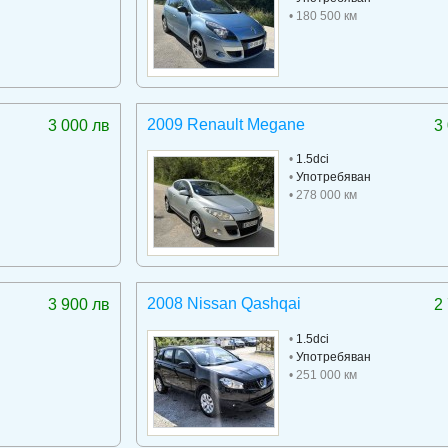
• 180 500 км
2009 Renault Megane
3 000 лв
3
•
1.5dci
•
Употребяван
• 278 000 км
2008 Nissan Qashqai
3 900 лв
2
•
1.5dci
•
Употребяван
• 251 000 км