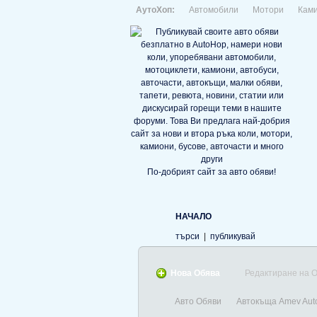
АутоХоп:
Автомобили
Мотори
Кам
По-добрият сайт за авто обяви!
НАЧАЛО
търси
|
публикувай
Нова Обява
Редактиране на 
Авто Обяви
Автокъща Amev Aut