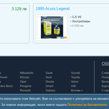
1995 Acura Legend
3 129 лв
•
3.2i V6
•
Употребяван
• 4 000 км
Обя
a
Mitsubishi
Saab
Suzuki
Соф
Rover
Nissan
Seat
Toyota
Плов
a
Opel
Skoda
Volvo
Вели
edes-Benz
Peugeot
Smart
VW
Бург
Renault
Subaru
Всички »
Стар
то използвате този Уебсайт, Вие се съгласявате с употребата на бисквит
Реклама
•
Контак
За повече информация, моля вижте нашата
Политика за бисквитките
.