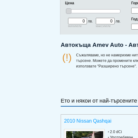
Цена
Гор
Год
лв.
лв.
минимум
максимум
Автокъща Amev Auto - Ав
(!)
Съжаляваме, но не намерихме нит
търсене. Можете да промените кл
използвате "Разширено търсене".
Ето и някои от най-търсените
2010 Nissan Qashqai
•
2.0 dCi
•
Употребяван