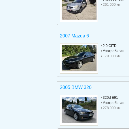
• 261 000 км
2007 Mazda 6
•
2.0 CiTD
•
Употребяван
• 179 000 км
2005 BMW 320
•
320d E91
•
Употребяван
• 278 000 км