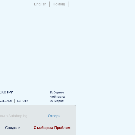
English
Помощ
ЕКСТРИ
Изберете
любимата
каталог
|
тапети
си марка!
ви в Autohop.bg
Отвори
Сподели
Съобщи за Проблем