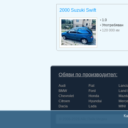
2000 Suzuki Swift
•
1.0
•
Употребяван
• 120 000 км
Обяви по производител:
Audi
Fiat
Lanci
BMW
Ford
Land 
Chevrolet
Honda
Mazd
Citroen
Hyundai
Merc
Dacia
Lada
MINI
Ка
© 2006-2026
Айс Пийк Медиа