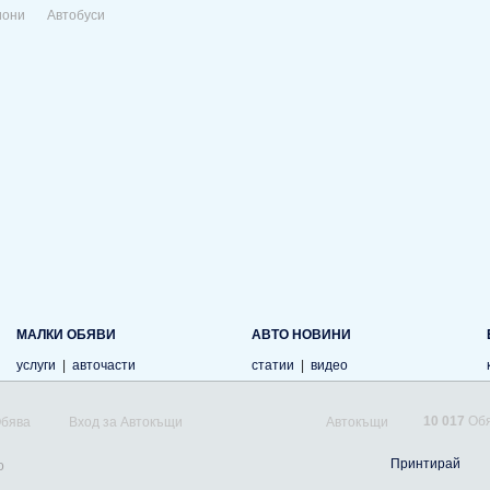
иони
Автобуси
МАЛКИ ОБЯВИ
АВТО НОВИНИ
услуги
|
авточасти
статии
|
видео
10 017
Обя
Обява
Вход за Автокъщи
Автокъщи
Принтирай
o