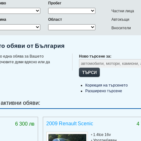
иво
Пробег
Частни лица
ина
Област
Автокъщи
Вносители
то обяви от България
о една обява за Вашето
Ново търсене за:
ючовите думи вдясно или да
ТЪРСИ
Корекция на търсенето
Разширено търсене
 активни обяви:
2009 Renault Scenic
6 300 лв
4
•
1.4tce 16v
•
Употребяван