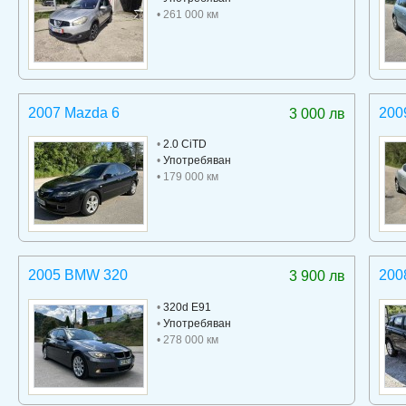
• 261 000 км
2007 Mazda 6
200
3 000 лв
•
2.0 CiTD
•
Употребяван
• 179 000 км
2005 BMW 320
200
3 900 лв
•
320d E91
•
Употребяван
• 278 000 км