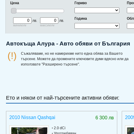
Цена
Гориво
Про
Година
Обл
лв.
лв.
минимум
максимум
Автокъща Алура - Авто обяви от България
(!)
Съжаляваме, но не намерихме нито една обява за Вашето
търсене. Можете да промените ключовите думи вдясно или да
използвате "Разширено търсене".
Ето и някои от най-търсените активни обяви:
2010 Nissan Qashqai
200
6 300 лв
•
2.0 dCi
•
Употребяван