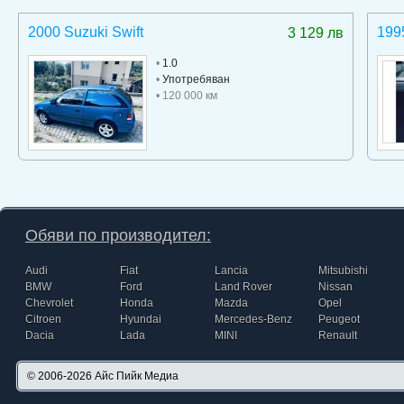
2000 Suzuki Swift
199
3 129 лв
•
1.0
•
Употребяван
• 120 000 км
Обяви по производител:
Audi
Fiat
Lancia
Mitsubishi
BMW
Ford
Land Rover
Nissan
Chevrolet
Honda
Mazda
Opel
Citroen
Hyundai
Mercedes-Benz
Peugeot
Dacia
Lada
MINI
Renault
© 2006-2026
Айс Пийк Медиа