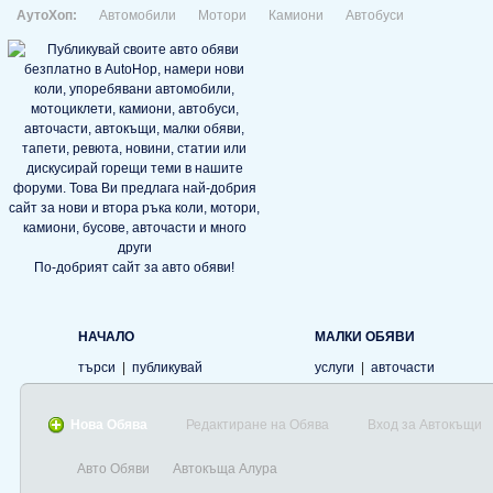
АутоХоп:
Автомобили
Мотори
Камиони
Автобуси
По-добрият сайт за авто обяви!
НАЧАЛО
МАЛКИ ОБЯВИ
търси
|
публикувай
услуги
|
авточасти
Нова Обява
Редактиране на Обява
Вход за Автокъщи
Авто Обяви
Автокъща Алура