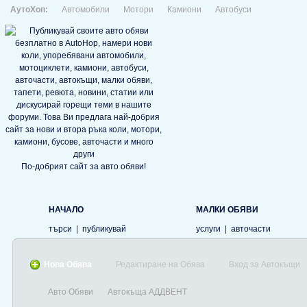
АутоХоп:
Автомобили
Мотори
Камиони
Автобуси
По-добрият сайт за авто обяви!
НАЧАЛО
МАЛКИ ОБЯВИ
търси
|
публикувай
услуги
|
авточасти
Нова Обява
Редактиране на Обява
Вход за Автокъщи
Авто Обяви
Автокъща АДДВЕНТ