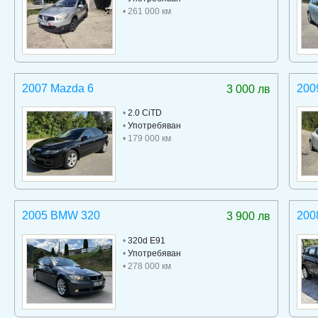
• 261 000 км
2007 Mazda 6
200
3 000 лв
•
2.0 CiTD
•
Употребяван
• 179 000 км
2005 BMW 320
200
3 900 лв
•
320d E91
•
Употребяван
• 278 000 км