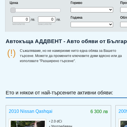
Цена
Гориво
Про
Година
Обл
лв.
лв.
минимум
максимум
Автокъща АДДВЕНТ - Авто обяви от Бълга
(!)
Съжаляваме, но не намерихме нито една обява за Вашето
търсене. Можете да промените ключовите думи вдясно или да
използвате "Разширено търсене".
Ето и някои от най-търсените активни обяви:
2010 Nissan Qashqai
200
6 300 лв
•
2.0 dCi
•
Употребяван