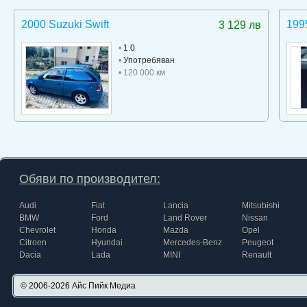
2000 Suzuki Swift
199
3 129 лв
•
1.0
•
Употребяван
• 120 000 км
Обяви по производител:
Audi
Fiat
Lancia
Mitsubishi
BMW
Ford
Land Rover
Nissan
Chevrolet
Honda
Mazda
Opel
Citroen
Hyundai
Mercedes-Benz
Peugeot
Dacia
Lada
MINI
Renault
© 2006-2026
Айс Пийк Медиа