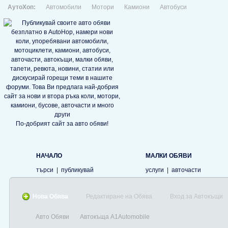
АутоХоп:
Автомобили
Мотори
Камиони
Автобуси
По-добрият сайт за авто обяви!
НАЧАЛО
МАЛКИ ОБЯВИ
търси
|
публикувай
услуги
|
авточасти
Нова Обява
Редактиране на Обява
Вход за Автокъщи
Авто Обяви
Автокъща A1Automobile