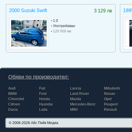
2000 Suzuki Swift
199
3 129 лв
•
1.0
•
Употребяван
• 120 000 км
Обяви по производител:
Audi
Fiat
Lancia
Mitsubishi
BMW
Ford
Land Rover
Nissan
Chevrolet
Honda
Mazda
Opel
Citroen
Hyundai
Mercedes-Benz
Peugeot
Dacia
Lada
MINI
Renault
© 2006-2026
Айс Пийк Медиа