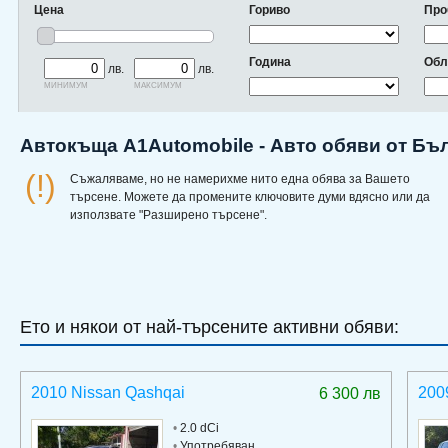
Цена
Гориво
Про
Година
Обл
лв.
лв.
минимум
максимум
Автокъща A1Automobile - Авто обяви от Бъ
(!)
Съжаляваме, но не намерихме нито една обява за Вашето
търсене. Можете да промените ключовите думи вдясно или да
използвате "Разширено търсене".
Ето и някои от най-търсените активни обяви:
2010 Nissan Qashqai
200
6 300 лв
•
2.0 dCi
•
Употребяван