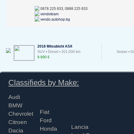
0878 225 833, 0888 225 833
vendoteam
vendo.autohop.bg
2016 Mitsubishi ASX
SUV • Diesel • 201,000 km
Sedan • Di
9 890 €
Classifieds by Make:
Audi
BMW
Fiat
Chevrolet
Ford
Citroen
Lancia
Honda
Dacia