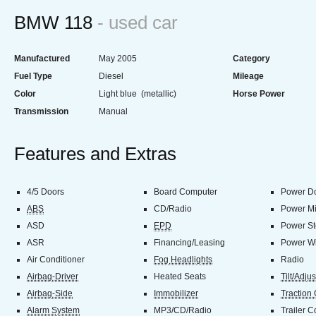
BMW 118
- used car
Manufactured
May 2005
Category
Fuel Type
Diesel
Mileage
Color
Light blue (metallic)
Horse Power
Transmission
Manual
Features and Extras
4/5 Doors
Board Computer
Power Do
ABS
CD/Radio
Power Mi
ASD
EPD
Power St
ASR
Financing/Leasing
Power W
Air Conditioner
Fog Headlights
Radio
Airbag-Driver
Heated Seats
Tilt/Adju
Airbag-Side
Immobilizer
Traction 
Alarm System
MP3/CD/Radio
Trailer C