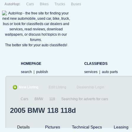
AutoHop:
Cars
Bikes
Trucks
Buses
The better site for your auto classifieds!
HOMEPAGE
CLASSIFIEDS
search
|
publish
services
|
auto parts
New Listing
Edit Listing
Dealership Login
Cars
BMW
118
Searching for adverts for cars
2005 BMW 118 118d
Details
Pictures
Technical Specs
Leasing