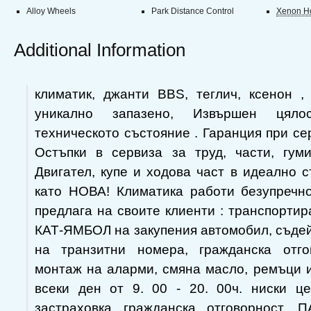
Alloy Wheels
Park Distance Control
Xenon He
Additional Information
климатик, джанти BBS, теглич, ксенон ,
уникално запазено, Извършен цяло
техническото състояние . Гаранция при се
Остъпки в сервиза за труд, части, гум
Двигател, купе и ходова част в идеално с
като НОВА! Климатика работи безупреч
предлага на своите клиенти : транспортир
КАТ-ЯМБОЛ на закупения автомобил, съде
на транзитни номера, гражданска отгов
монтаж на аларми, смяна масло, ремъци 
всеки ден от 9. 00 - 20. 00ч. ниски ц
застраховка гражданска отговорност