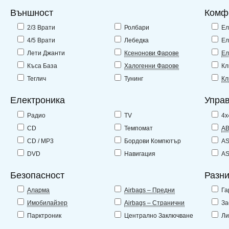
Външност
Комф
2/3 Врати
Ролбари
Ел
4/5 Врати
Лебедка
Ел
Лети Джанти
Ксенонови Фарове
Ел
Къса База
Халогенни Фарове
Кл
Теглич
Тунинг
Кл
Електроника
Упра
Радио
TV
4x
CD
Темпомат
A
CD / MP3
Бордови Компютър
A
DVD
Навигация
A
Безопасност
Разн
Аларма
Airbags – Предни
Га
Имобилайзер
Airbags – Странични
За
Парктроник
Централно Заключване
Ли