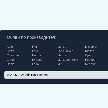
Обяви по производител:
Audi
Fiat
Lancia
Mitsubishi
BMW
Ford
Land Rover
Nissan
Chevrolet
Honda
Mazda
Opel
Citroen
Hyundai
Mercedes-Benz
Peugeot
Dacia
Lada
MINI
Renault
© 2006-2026
Айс Пийк Медиа