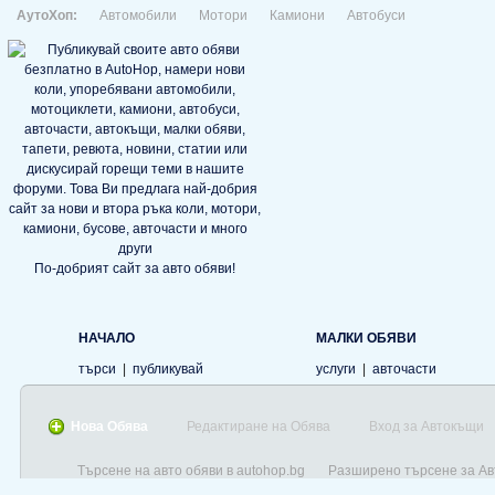
АутоХоп:
Автомобили
Мотори
Камиони
Автобуси
По-добрият сайт за авто обяви!
НАЧАЛО
МАЛКИ ОБЯВИ
търси
|
публикувай
услуги
|
авточасти
Нова Обява
Редактиране на Обява
Вход за Автокъщи
Търсене на авто обяви в autohop.bg
Разширено търсене за А