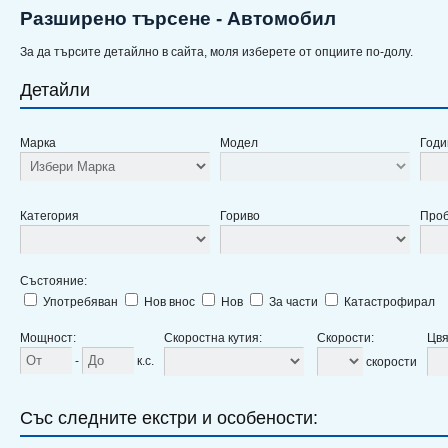
Разширено търсене - Автомобил
За да търсите детайлно в сайта, моля изберете от опциите по-долу.
Детайли
Марка
Модел
Годи
Категория
Гориво
Проб
Състояние
:
Употребяван
Нов внос
Нов
За части
Катастрофирал
Мощност
:
Скоростна кутия
:
Скорости
:
Цвя
-
к.с.
скорости
Със следните екстри и особености: