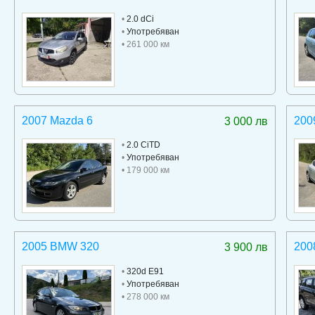
•
2.0 dCi
•
Употребяван
• 261 000 км
2007 Mazda 6
200
3 000 лв
•
2.0 CiTD
•
Употребяван
• 179 000 км
2005 BMW 320
200
3 900 лв
•
320d E91
•
Употребяван
• 278 000 км