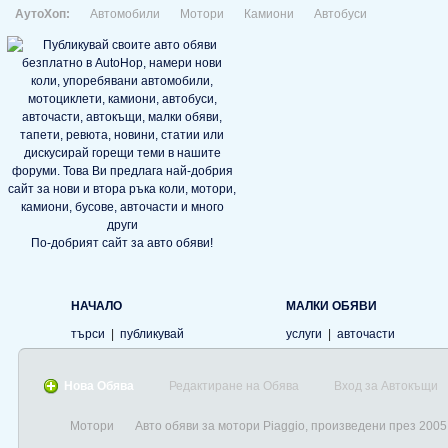
АутоХоп:
Автомобили
Мотори
Камиони
Автобуси
По-добрият сайт за авто обяви!
НАЧАЛО
МАЛКИ ОБЯВИ
търси
|
публикувай
услуги
|
авточасти
Нова Обява
Редактиране на Обява
Вход за Автокъщи
Мотори
Авто обяви за мотори Piaggio, произведени през 2005