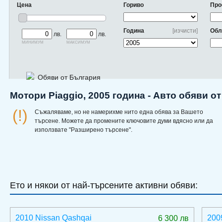
Цена
Гориво
Про
Година
[изчисти]
Обл
лв.
лв.
минимум
максимум
Обяви от България
Мотори Piaggio, 2005 година - Авто обяви о
(!)
Съжаляваме, но не намерихме нито една обява за Вашето
търсене. Можете да промените ключовите думи вдясно или да
използвате "Разширено търсене".
Ето и някои от най-търсените активни обяви:
2010 Nissan Qashqai
200
6 300 лв