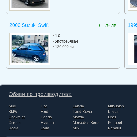
2000 Suzuki Swift
199
3 129 лв
•
1.0
•
Употребяван
• 120 000 км
Обяви по производител:
Audi
Fiat
Lancia
Mitsubishi
BMW
Ford
Land Rover
Nissan
Chevrolet
Honda
Mazda
Opel
Citroen
Hyundai
Mercedes-Benz
Peugeot
Dacia
Lada
MINI
Renault