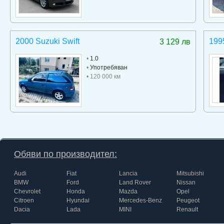
2000 Suzuki Swift
199
3 129 лв
•
1.0
•
Употребяван
• 120 000 км
Обяви по производител:
Audi
Fiat
Lancia
Mitsubishi
BMW
Ford
Land Rover
Nissan
Chevrolet
Honda
Mazda
Opel
Citroen
Hyundai
Mercedes-Benz
Peugeot
Dacia
Lada
MINI
Renault