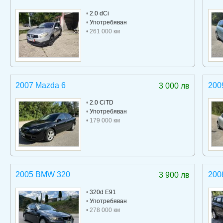
•
2.0 dCi
•
Употребяван
• 261 000 км
2007 Mazda 6
200
3 000 лв
•
2.0 CiTD
•
Употребяван
• 179 000 км
2005 BMW 320
200
3 900 лв
•
320d E91
•
Употребяван
• 278 000 км