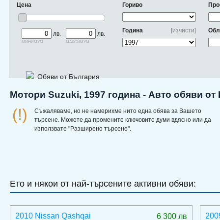
Цена
Гориво
Про
Година
[изчисти]
Обл
лв.
лв.
минимум
максимум
Обяви от България
Мотори Suzuki, 1997 година - Авто обяви от
(!)
Съжаляваме, но не намерихме нито една обява за Вашето
търсене. Можете да промените ключовите думи вдясно или да
използвате "Разширено търсене".
Ето и някои от най-търсените активни обяви:
2010 Nissan Qashqai
200
6 300 лв