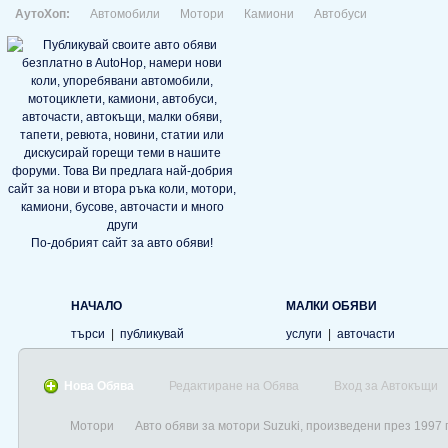
АутоХоп:
Автомобили
Мотори
Камиони
Автобуси
По-добрият сайт за авто обяви!
НАЧАЛО
МАЛКИ ОБЯВИ
търси
|
публикувай
услуги
|
авточасти
Нова Обява
Редактиране на Обява
Вход за Автокъщи
Мотори
Авто обяви за мотори Suzuki, произведени през 1997 