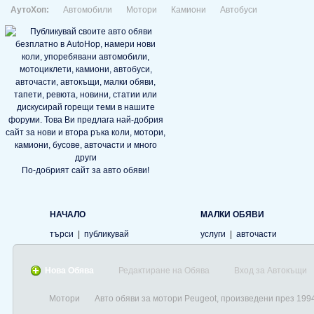
АутоХоп:
Автомобили
Мотори
Камиони
Автобуси
По-добрият сайт за авто обяви!
НАЧАЛО
МАЛКИ ОБЯВИ
търси
|
публикувай
услуги
|
авточасти
Нова Обява
Редактиране на Обява
Вход за Автокъщи
Мотори
Авто обяви за мотори Peugeot, произведени през 199