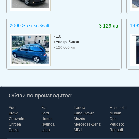
2000 Suzuki Swift
199
3 129 лв
•
1.0
•
Употребяван
• 120 000 км
Обяви по производител:
Audi
Fiat
Lancia
Mitsubishi
BMW
Ford
Land Rover
Nissan
Chevrolet
Honda
Mazda
Opel
Citroen
Hyundai
Mercedes-Benz
Peugeot
Dacia
Lada
MINI
Renault