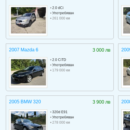
•
2.0 dCi
•
Употребяван
• 261 000 км
2007 Mazda 6
200
3 000 лв
•
2.0 CiTD
•
Употребяван
• 179 000 км
2005 BMW 320
200
3 900 лв
•
320d E91
•
Употребяван
• 278 000 км