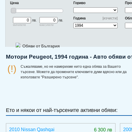
Цена
Гориво
Про
Година
[изчисти]
Обл
лв.
лв.
минимум
максимум
Обяви от България
Мотори Peugeot, 1994 година - Авто обяви 
(!)
Съжаляваме, но не намерихме нито една обява за Вашето
търсене. Можете да промените ключовите думи вдясно или да
използвате "Разширено търсене".
Ето и някои от най-търсените активни обяви:
2010 Nissan Qashqai
200
6 300 лв