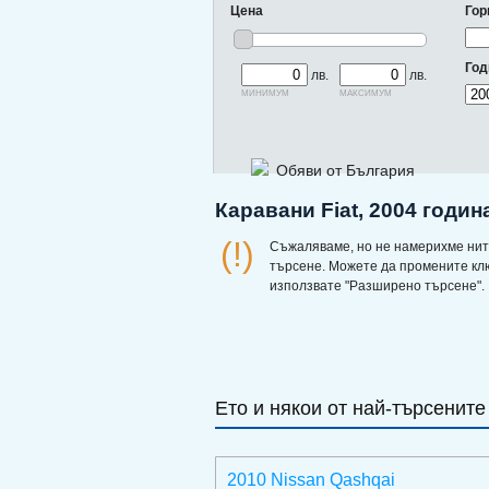
Цена
Гор
Год
лв.
лв.
минимум
максимум
Обяви от България
Каравани Fiat, 2004 годин
(!)
Съжаляваме, но не намерихме нит
търсене. Можете да промените кл
използвате "Разширено търсене".
Ето и някои от най-търсените
2010 Nissan Qashqai