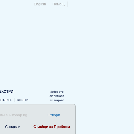
English
Помощ
ЕКСТРИ
Изберете
любимата
каталог
|
тапети
си марка!
ви в Autohop.bg
Отвори
Сподели
Съобщи за Проблем