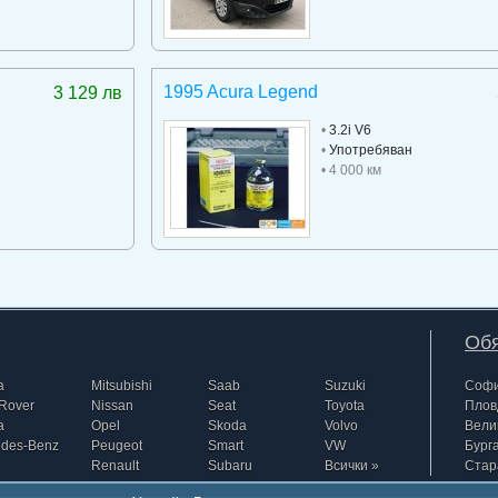
1995 Acura Legend
3 129 лв
•
3.2i V6
•
Употребяван
• 4 000 км
Обя
a
Mitsubishi
Saab
Suzuki
Соф
Rover
Nissan
Seat
Toyota
Плов
a
Opel
Skoda
Volvo
Вели
edes-Benz
Peugeot
Smart
VW
Бург
Renault
Subaru
Всички »
Стар