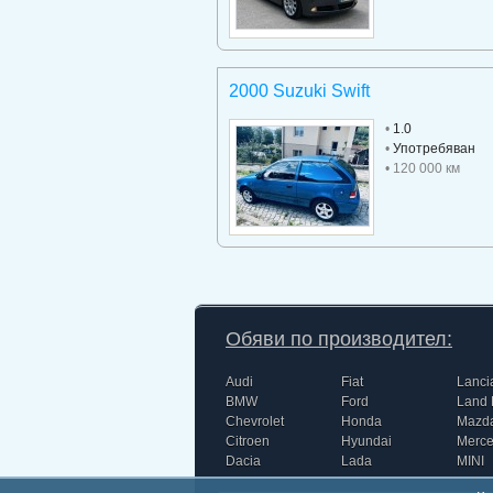
2000 Suzuki Swift
•
1.0
•
Употребяван
• 120 000 км
Обяви по производител:
Audi
Fiat
Lanci
BMW
Ford
Land 
Chevrolet
Honda
Mazd
Citroen
Hyundai
Merc
Dacia
Lada
MINI