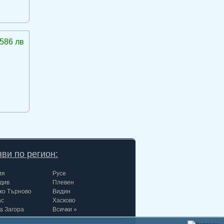
586 лв
ви по регион:
ия
Русе
див
Плевен
ко Търново
Видин
ас
Хасково
а Загора
Всички »