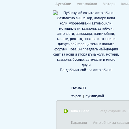
АутоХоп:
Автомобили
Мотори
Кам
По-добрият сайт за авто обяви!
НАЧАЛО
търси
|
публикувай
Нова Обява
Редактиране на 
Каравани
Авто обяви за карава