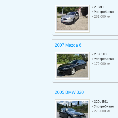
•
2.0 dCi
•
Употребяван
• 261 000 км
2007 Mazda 6
•
2.0 CiTD
•
Употребяван
• 179 000 км
2005 BMW 320
•
320d E91
•
Употребяван
• 278 000 км