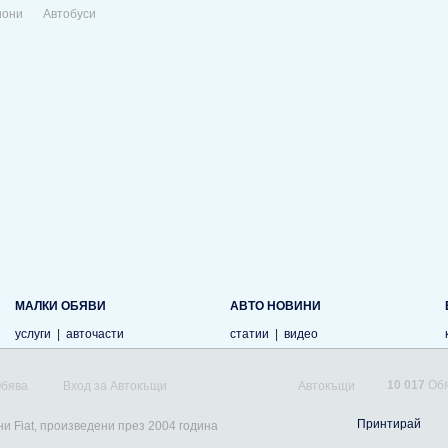
иони
Автобуси
МАЛКИ ОБЯВИ
АВТО НОВИНИ
услуги
|
авточасти
статии
|
видео
10 017
Обя
Обява
Вход за Автокъщи
Автокъщи
Принтирай
ни Fiat, произведени през 2004 година