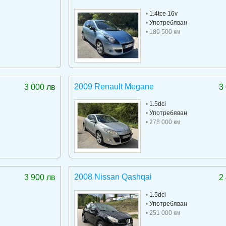
•
1.4tce 16v
•
Употребяван
• 180 500 км
2009 Renault Megane
3 000 лв
3
•
1.5dci
•
Употребяван
• 278 000 км
2008 Nissan Qashqai
3 900 лв
2
•
1.5dci
•
Употребяван
• 251 000 км