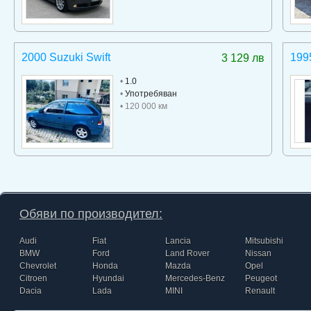
2000 Suzuki Swift
199
3 129 лв
•
1.0
•
Употребяван
• 120 000 км
Обяви по производител:
Audi
Fiat
Lancia
Mitsubishi
BMW
Ford
Land Rover
Nissan
Chevrolet
Honda
Mazda
Opel
Citroen
Hyundai
Mercedes-Benz
Peugeot
Dacia
Lada
MINI
Renault