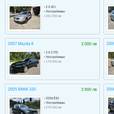
•
2.0 dCi
•
Употребяван
• 261 000 км
2007 Mazda 6
200
3 000 лв
•
2.0 CiTD
•
Употребяван
• 179 000 км
2005 BMW 320
200
3 900 лв
•
320d E91
•
Употребяван
• 278 000 км