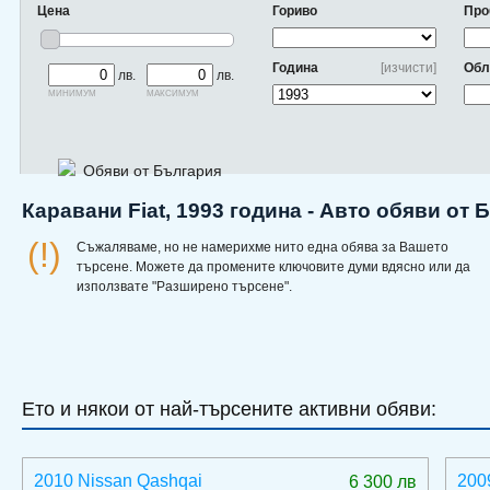
Цена
Гориво
Про
Година
[изчисти]
Обл
лв.
лв.
минимум
максимум
Обяви от България
Каравани Fiat, 1993 година - Авто обяви от
(!)
Съжаляваме, но не намерихме нито една обява за Вашето
търсене. Можете да промените ключовите думи вдясно или да
използвате "Разширено търсене".
Ето и някои от най-търсените активни обяви:
2010 Nissan Qashqai
200
6 300 лв