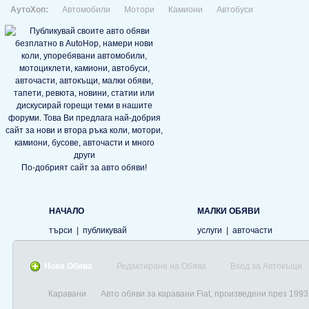
АутоХоп:
Автомобили
Мотори
Камиони
Автобуси
По-добрият сайт за авто обяви!
НАЧАЛО
МАЛКИ ОБЯВИ
търси
|
публикувай
услуги
|
авточасти
Нова Обява
Редактиране на Обява
Вход за Автокъщи
Каравани
Авто обяви за каравани Fiat, произведени през 1993