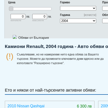
Цена
Гориво
Про
Година
[изчисти]
Обл
лв.
лв.
минимум
максимум
Обяви от България
Камиони Renault, 2004 година - Авто обяви 
(!)
Съжаляваме, но не намерихме нито една обява за Вашето
търсене. Можете да промените ключовите думи вдясно или да
използвате "Разширено търсене".
Ето и някои от най-търсените активни обяви:
2010 Nissan Qashqai
200
6 300 лв