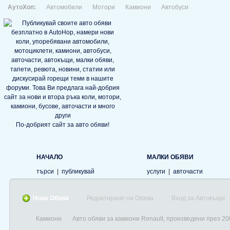
АутоХоп:
Автомобили
Мотори
Камиони
Автобуси
По-добрият сайт за авто обяви!
НАЧАЛО
МАЛКИ ОБЯВИ
търси
|
публикувай
услуги
|
авточасти
Нова Обява
Редактиране на Обява
Вход за Автокъщи
Камиони
Авто обяви за камиони Renault, произведени през 20