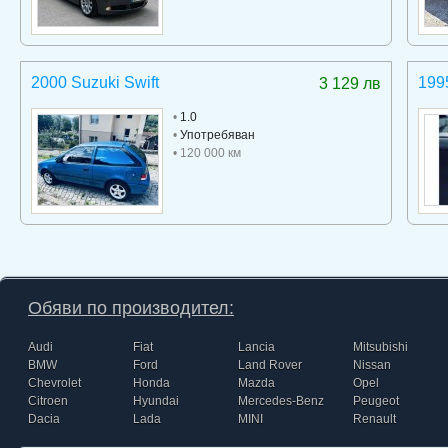
2000 Suzuki Swift
199
3 129 лв
•
1.0
•
Употребяван
• 120 000 км
Обяви по производител:
Audi
Fiat
Lancia
Mitsubishi
BMW
Ford
Land Rover
Nissan
Chevrolet
Honda
Mazda
Opel
Citroen
Hyundai
Mercedes-Benz
Peugeot
Dacia
Lada
MINI
Renault