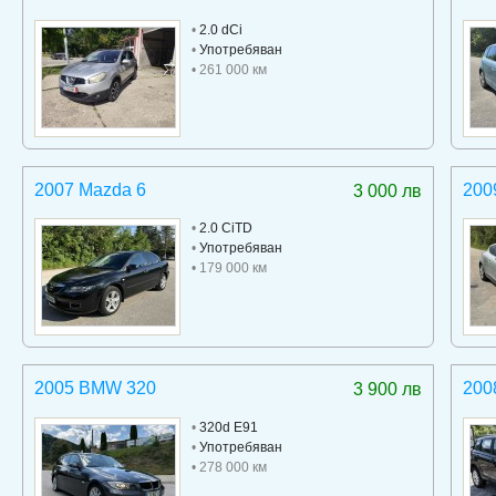
•
2.0 dCi
•
Употребяван
• 261 000 км
2007 Mazda 6
200
3 000 лв
•
2.0 CiTD
•
Употребяван
• 179 000 км
2005 BMW 320
200
3 900 лв
•
320d E91
•
Употребяван
• 278 000 км