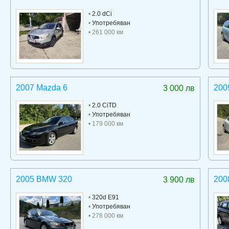
•
2.0 dCi
•
Употребяван
• 261 000 км
2007 Mazda 6
200
3 000 лв
•
2.0 CiTD
•
Употребяван
• 179 000 км
2005 BMW 320
200
3 900 лв
•
320d E91
•
Употребяван
• 278 000 км