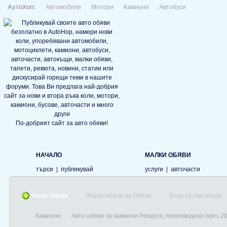
АутоХоп:
Автомобили
Мотори
Камиони
Автобуси
По-добрият сайт за авто обяви!
НАЧАЛО
МАЛКИ ОБЯВИ
търси
|
публикувай
услуги
|
авточасти
Нова Обява
Редактиране на Обява
Вход за Автокъщи
Камиони
Авто обяви за камиони Peugeot, произведени през 2