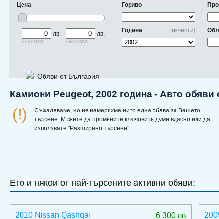
Цена
Гориво
Про
Година
[изчисти]
Обл
лв.
лв.
минимум
максимум
Обяви от България
Камиони Peugeot, 2002 година - Авто обяви
(!)
Съжаляваме, но не намерихме нито една обява за Вашето
търсене. Можете да промените ключовите думи вдясно или да
използвате "Разширено търсене".
Ето и някои от най-търсените активни обяви:
2010 Nissan Qashqai
200
6 300 лв