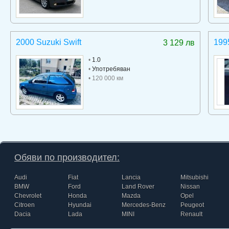
2000 Suzuki Swift
199
3 129 лв
•
1.0
•
Употребяван
• 120 000 км
Обяви по производител:
Audi
Fiat
Lancia
Mitsubishi
BMW
Ford
Land Rover
Nissan
Chevrolet
Honda
Mazda
Opel
Citroen
Hyundai
Mercedes-Benz
Peugeot
Dacia
Lada
MINI
Renault