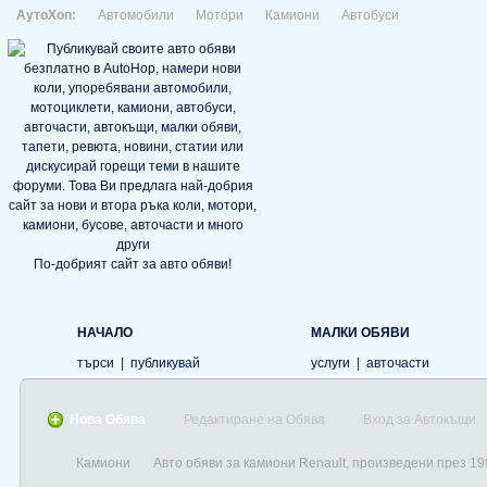
АутоХоп:
Автомобили
Мотори
Камиони
Автобуси
По-добрият сайт за авто обяви!
НАЧАЛО
МАЛКИ ОБЯВИ
търси
|
публикувай
услуги
|
авточасти
Нова Обява
Редактиране на Обява
Вход за Автокъщи
Камиони
Авто обяви за камиони Renault, произведени през 19