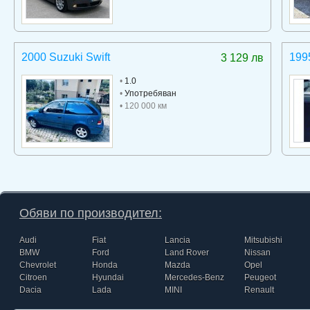
2000 Suzuki Swift
199
3 129 лв
•
1.0
•
Употребяван
• 120 000 км
Обяви по производител:
Audi
Fiat
Lancia
Mitsubishi
BMW
Ford
Land Rover
Nissan
Chevrolet
Honda
Mazda
Opel
Citroen
Hyundai
Mercedes-Benz
Peugeot
Dacia
Lada
MINI
Renault