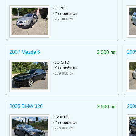
•
2.0 dCi
•
Употребяван
• 261 000 км
2007 Mazda 6
200
3 000 лв
•
2.0 CiTD
•
Употребяван
• 179 000 км
2005 BMW 320
200
3 900 лв
•
320d E91
•
Употребяван
• 278 000 км