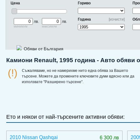
Цена
Гориво
Про
Година
[изчисти]
Обл
лв.
лв.
минимум
максимум
Обяви от България
Камиони Renault, 1995 година - Авто обяви 
(!)
Съжаляваме, но не намерихме нито една обява за Вашето
търсене. Можете да промените ключовите думи вдясно или да
използвате "Разширено търсене".
Ето и някои от най-търсените активни обяви:
2010 Nissan Qashqai
200
6 300 лв