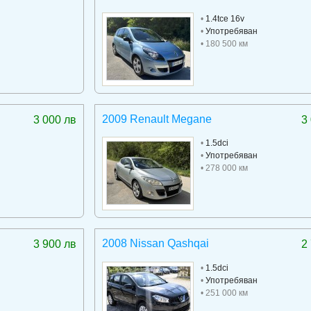
•
1.4tce 16v
•
Употребяван
• 180 500 км
2009 Renault Megane
3 000 лв
3
•
1.5dci
•
Употребяван
• 278 000 км
2008 Nissan Qashqai
3 900 лв
2
•
1.5dci
•
Употребяван
• 251 000 км