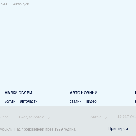
иони
Автобуси
МАЛКИ ОБЯВИ
АВТО НОВИНИ
услуги
|
авточасти
статии
|
видео
10 017
Обя
Обява
Вход за Автокъщи
Автокъщи
Принтирай
мобили Fiat, произведени през 1999 година