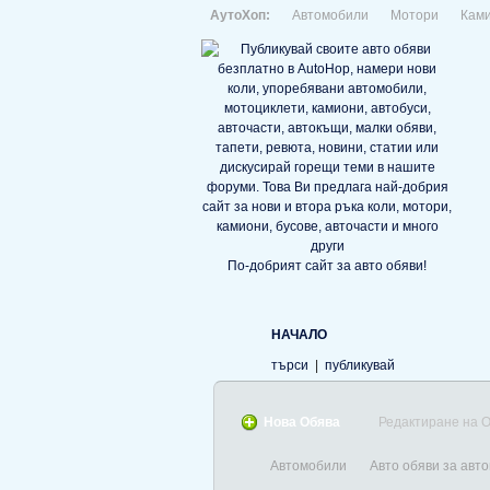
АутоХоп:
Автомобили
Мотори
Кам
По-добрият сайт за авто обяви!
НАЧАЛО
търси
|
публикувай
Нова Обява
Редактиране на 
Автомобили
Авто обяви за авто