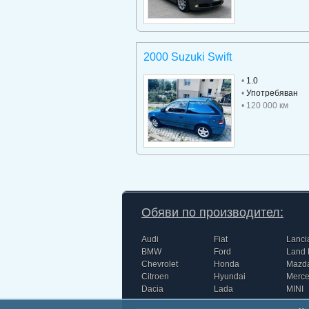
2000 Suzuki Swift
•
1.0
•
Употребяван
• 120 000 км
Обяви по производител:
Audi
Fiat
Lanci
BMW
Ford
Land 
Chevrolet
Honda
Mazd
Citroen
Hyundai
Merc
Dacia
Lada
MINI