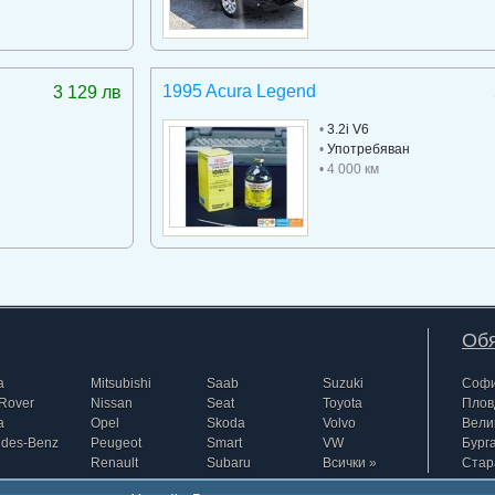
1995 Acura Legend
3 129 лв
•
3.2i V6
•
Употребяван
• 4 000 км
Обя
a
Mitsubishi
Saab
Suzuki
Соф
Rover
Nissan
Seat
Toyota
Плов
a
Opel
Skoda
Volvo
Вели
edes-Benz
Peugeot
Smart
VW
Бург
Renault
Subaru
Всички »
Стар