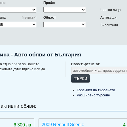
иво
Пробег
Частни лица
ина
[изчисти]
Област
Автокъщи
Вносители
дина - Авто обяви от България
о една обява за Вашето
Ново търсене за:
ючовите думи вдясно или да
ТЪРСИ
Корекция на търсенето
Разширено търсене
 активни обяви:
2009 Renault Scenic
6 300 лв
4