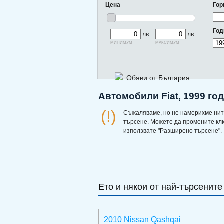
Цена
Гор
Год
лв.
лв.
минимум
максимум
Обяви от България
Автомобили Fiat, 1999 го
(!)
Съжаляваме, но не намерихме нит
търсене. Можете да промените кл
използвате "Разширено търсене".
Ето и някои от най-търсените
2010 Nissan Qashqai