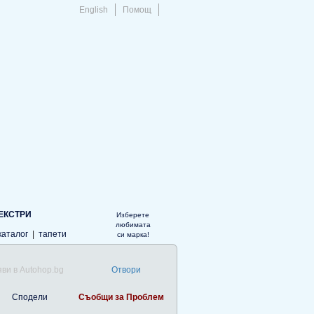
English
Помощ
ЕКСТРИ
Изберете
любимата
каталог
|
тапети
си марка!
ви в Autohop.bg
Отвори
Сподели
Съобщи за Проблем