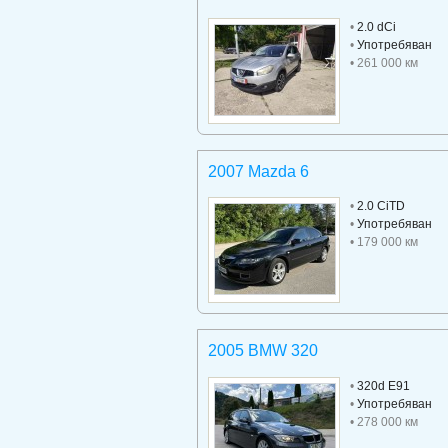
•
2.0 dCi
•
Употребяван
• 261 000 км
2007 Mazda 6
•
2.0 CiTD
•
Употребяван
• 179 000 км
2005 BMW 320
•
320d E91
•
Употребяван
• 278 000 км