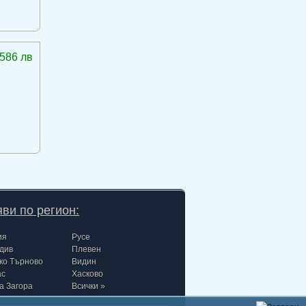
586 лв
ви по регион:
ия
Русе
див
Плевен
ко Търново
Видин
ас
Хасково
а Загора
Всички »