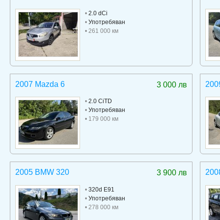
•
2.0 dCi
•
Употребяван
• 261 000 км
2007 Mazda 6
200
3 000 лв
•
2.0 CiTD
•
Употребяван
• 179 000 км
2005 BMW 320
200
3 900 лв
•
320d E91
•
Употребяван
• 278 000 км