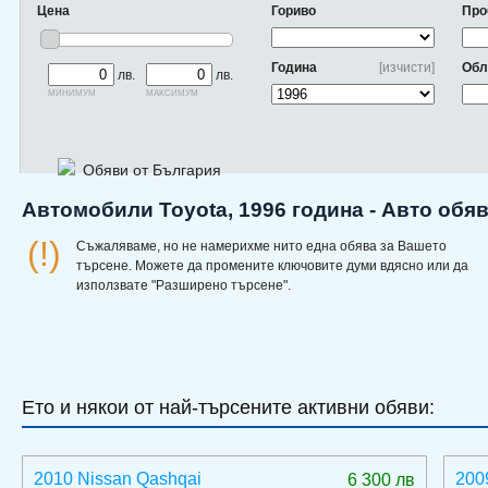
Цена
Гориво
Про
Година
[изчисти]
Обл
лв.
лв.
минимум
максимум
Обяви от България
Автомобили Toyota, 1996 година - Авто обя
(!)
Съжаляваме, но не намерихме нито една обява за Вашето
търсене. Можете да промените ключовите думи вдясно или да
използвате "Разширено търсене".
Ето и някои от най-търсените активни обяви:
2010 Nissan Qashqai
200
6 300 лв