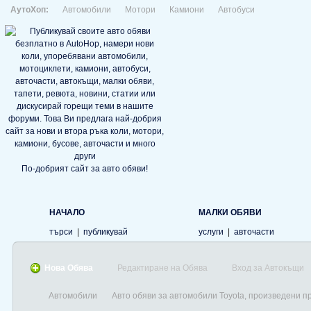
АутоХоп:
Автомобили
Мотори
Камиони
Автобуси
По-добрият сайт за авто обяви!
НАЧАЛО
МАЛКИ ОБЯВИ
търси
|
публикувай
услуги
|
авточасти
Нова Обява
Редактиране на Обява
Вход за Автокъщи
Автомобили
Авто обяви за автомобили Toyota, произведени п