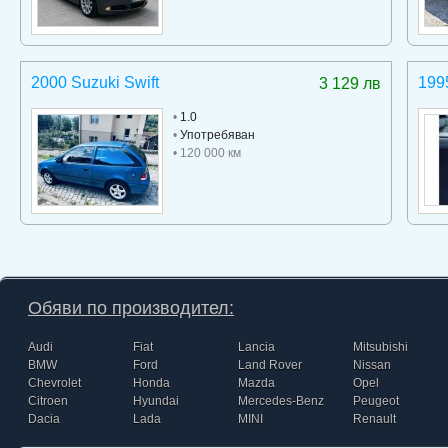
2000 Suzuki Swift
199
3 129 лв
•
1.0
•
Употребяван
• 120 000 км
Обяви по производител:
Audi
Fiat
Lancia
Mitsubishi
BMW
Ford
Land Rover
Nissan
Chevrolet
Honda
Mazda
Opel
Citroen
Hyundai
Mercedes-Benz
Peugeot
Dacia
Lada
MINI
Renault