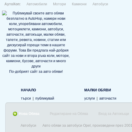
АутоХоп:
Автомобили
Мотори
Камиони
Автобуси
По-добрият сайт за авто обяви!
НАЧАЛО
МАЛКИ ОБЯВИ
търси
|
публикувай
услуги
|
авточасти
Нова Обява
Редактиране на Обява
Вход за Автокъщи
Автобуси
Авто обяви за автобуси Opel, произведени през 200