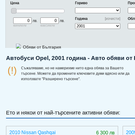
Цена
Гориво
Про
Година
[изчисти]
Обл
лв.
лв.
минимум
максимум
Обяви от България
Автобуси Opel, 2001 година - Авто обяви от
(!)
Съжаляваме, но не намерихме нито една обява за Вашето
търсене. Можете да промените ключовите думи вдясно или да
използвате "Разширено търсене".
Ето и някои от най-търсените активни обяви:
2010 Nissan Qashqai
200
6 300 лв