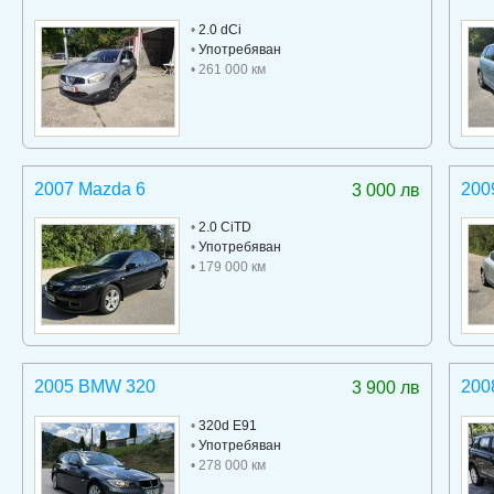
•
2.0 dCi
•
Употребяван
• 261 000 км
2007 Mazda 6
200
3 000 лв
•
2.0 CiTD
•
Употребяван
• 179 000 км
2005 BMW 320
200
3 900 лв
•
320d E91
•
Употребяван
• 278 000 км