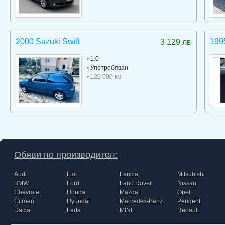
2000 Suzuki Swift
199
3 129 лв
•
1.0
•
Употребяван
• 120 000 км
Обяви по производител:
Audi
Fiat
Lancia
Mitsubishi
BMW
Ford
Land Rover
Nissan
Chevrolet
Honda
Mazda
Opel
Citroen
Hyundai
Mercedes-Benz
Peugeot
Dacia
Lada
MINI
Renault