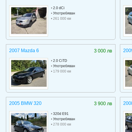
•
2.0 dCi
•
Употребяван
• 261 000 км
2007 Mazda 6
200
3 000 лв
•
2.0 CiTD
•
Употребяван
• 179 000 км
2005 BMW 320
200
3 900 лв
•
320d E91
•
Употребяван
• 278 000 км