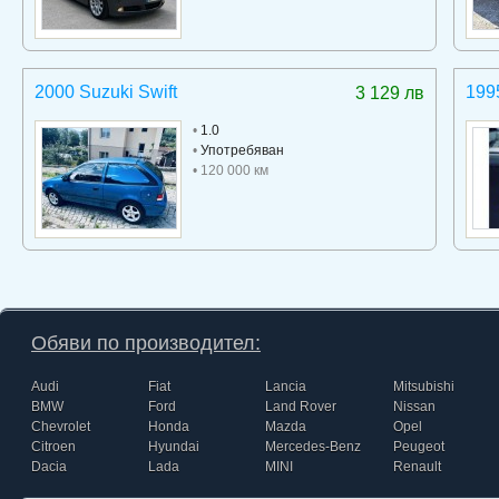
2000 Suzuki Swift
199
3 129 лв
•
1.0
•
Употребяван
• 120 000 км
Обяви по производител:
Audi
Fiat
Lancia
Mitsubishi
BMW
Ford
Land Rover
Nissan
Chevrolet
Honda
Mazda
Opel
Citroen
Hyundai
Mercedes-Benz
Peugeot
Dacia
Lada
MINI
Renault