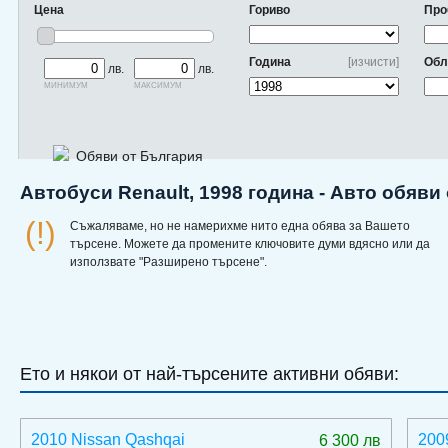
Цена
Гориво
Про
Година
[изчисти]
Обл
лв.
лв.
минимум
максимум
Обяви от България
Автобуси Renault, 1998 година - Авто обяви
(!)
Съжаляваме, но не намерихме нито една обява за Вашето
търсене. Можете да промените ключовите думи вдясно или да
използвате "Разширено търсене".
Ето и някои от най-търсените активни обяви:
2010 Nissan Qashqai
200
6 300 лв