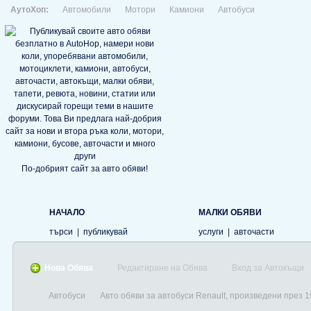
АутоХоп:
Автомобили
Мотори
Камиони
Автобуси
По-добрият сайт за авто обяви!
НАЧАЛО
МАЛКИ ОБЯВИ
търси
|
публикувай
услуги
|
авточасти
Нова Обява
Редактиране на Обява
Вход за Автокъщи
Автобуси
Авто обяви за автобуси Renault, произведени през 